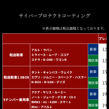
サイバープロテクトコーティング
※表示価格は税込価格となっております。
プレミ
12
新車
アルト・ラパン
軽自動車
ミライース・ムーブ・ココア
12
ステラ・N-ONE・ワゴンR
現状車
15
新車
タント・キャンバス・ウェイク
軽自動車1.5BOX
エヴリ・ジムニー・スペーシア・ハスラー
15
N-BOX・N-VAN・デイズ
現状車
アクア・ヤリス・ルーミー
19
新車
ノート・ジューク・デミオ・CX-3
5ナンバー乗用車
BMW1・A1・A200・スマート
19
現状車
Mini・アバルト