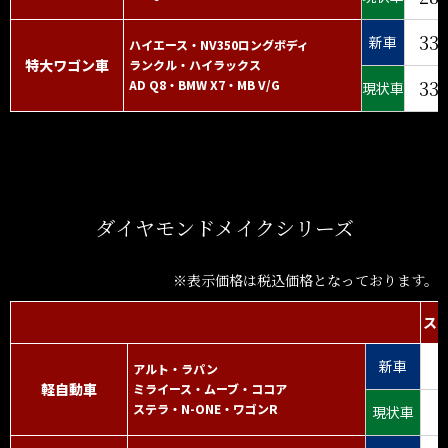
33
新車
ハイエース・NV350ロングボディ
特大ワゴン車
ランクル・ハイラックス
33
AD Q8・BMW X7・MB V/G
現状車
ダイヤモンドメイクシリーズ
※表示価格は税込価格となっております。
ス
新車
アルト・ラパン
軽自動車
ミライース・ムーブ・ココア
ステラ・N-ONE・ワゴンR
現状車