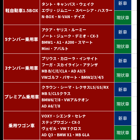
新車
タント・キャンパス・ウェイク
軽自動車1.5BOX
エヴリ・ジムニー・スペーシア・ハスラー
N-BOX・N-VAN・デイズ
現状車
アクア・ヤリス・ルーミー
新車
ノート・ジューク・デミオ・CX-3
5ナンバー乗用車
BMW1・A1・A200・スマート
現状車
Mini・アバルト
プリウス・カローラ・インサイト
新車
フーガ・スカイライン・アテンザ
3ナンバー乗用車
MB B/C/E/CLA・AD A3/5
現状車
VWゴルフ・パサート・BMW2/3/4/5
クラウン・シーマ・レクサスLS/GS/RX
新車
MB S/CLSクラス
プレミアム乗用車
BMW6/7/8・VWアルテオン
現状車
AD A6/7/8
VOXY・シエンタ・セレナ
新車
ステップワゴン・CX-3
乗用ワゴン車
ヴェゼル・VW Tクロス
現状車
AD Q3・BMW X1・MB GLA