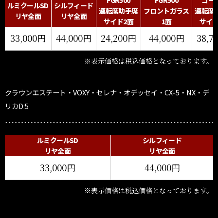
FGR500
FGR500
ゴー
ルミクールSD
シルフィード
運転席助手席
フロントガラス
運転席
リヤ全面
リヤ全面
サイド2面
1面
サイド
33,000円
44,000円
24,200円
44,000円
38,7
※表示価格は税込価格となっております。
クラウンエステート・VOXY・セレナ・オデッセイ・CX-5・NX・デ
リカD:5
ルミクールSD
シルフィード
リヤ全面
リヤ全面
33,000円
44,000円
※表示価格は税込価格となっております。