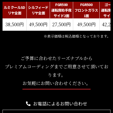
FGR500
FGR500
ゴー
ルミクールSD
シルフィード
運転席助手席
フロントガラス
運転席
リヤ全面
リヤ全面
サイド2面
1面
サイド
38,500円
49,500円
27,500円
49,500円
42,2
※表示価格は税込価格となっております。
ご予算に合わせたリーズナブルから
プレミアムコーディングまでご用意させて頂いてお
ります。
お気軽にお問い合わせください。
お電話によるお問い合わせ