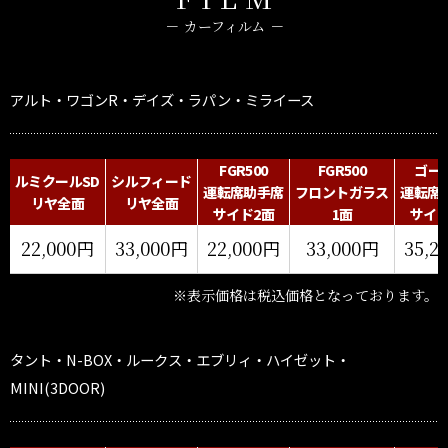
カーフィルム
アルト・ワゴンR・デイズ・ラパン・ミライース
FGR500
FGR500
ゴー
ルミクールSD
シルフィード
運転席助手席
フロントガラス
運転席
リヤ全面
リヤ全面
サイド2面
1面
サイド
22,000円
33,000円
22,000円
33,000円
35,2
※表示価格は税込価格となっております。
タント・N-BOX・ルークス・エブリィ・ハイゼット・
MINI(3DOOR)