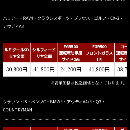
ハリアー・RAV4・
クラウンスポーツ・プリウス・ゴルフ・CX-3・
アウディA3
FGR500
FGR500
ゴー
ルミクールSD
シルフィード
運転席助手席
フロントガラス
運転席
リヤ全面
リヤ全面
サイド2面
1面
サイド
30,800円
41,800円
24,200円
41,800円
38,7
※表示価格は税込価格となっております。
クラウン・IS・ベンツC・BMW3・アウディA4/3・Q3・
COUNTRYMAN