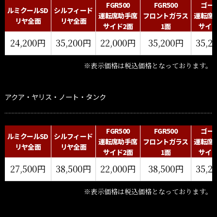
FGR500
FGR500
ゴー
ルミクールSD
シルフィード
運転席助手席
フロントガラス
運転席
リヤ全面
リヤ全面
サイド2面
1面
サイド
24,200円
35,200円
22,000円
35,200円
35,2
※表示価格は税込価格となっております。
アクア・
ヤリス・ノート・タンク
FGR500
FGR500
ゴー
ルミクールSD
シルフィード
運転席助手席
フロントガラス
運転席
リヤ全面
リヤ全面
サイド2面
1面
サイド
27,500円
38,500円
22,000円
38,500円
35,2
※表示価格は税込価格となっております。