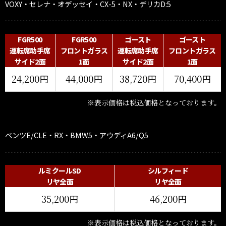
VOXY・セレナ・オデッセイ・CX-5・NX・デリカD:5
FGR500
FGR500
ゴースト
ゴースト
運転席助手席
フロントガラス
運転席助手席
フロントガラス
サイド2面
1面
サイド2面
1面
24,200円
44,000円
38,720円
70,400円
※表示価格は税込価格となっております。
ベンツE/CLE・RX・BMW5・アウディA6/Q5
ルミクールSD
シルフィード
リヤ全面
リヤ全面
35,200円
46,200円
※表示価格は税込価格となっております。