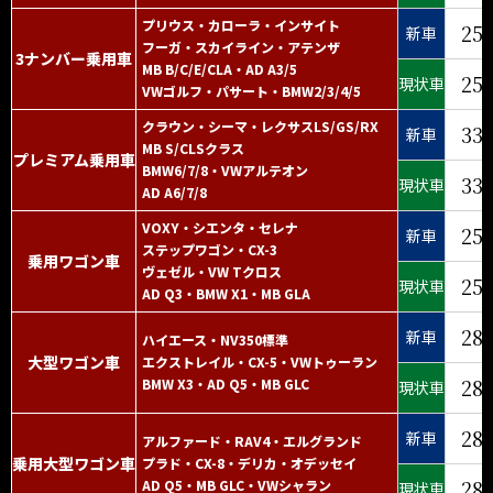
プリウス・カローラ・インサイト
25
新車
フーガ・スカイライン・アテンザ
3ナンバー乗用車
MB B/C/E/CLA・AD A3/5
25
現状車
VWゴルフ・パサート・BMW2/3/4/5
クラウン・シーマ・レクサスLS/GS/RX
33
新車
MB S/CLSクラス
プレミアム乗用車
BMW6/7/8・VWアルテオン
33
現状車
AD A6/7/8
VOXY・シエンタ・セレナ
25
新車
ステップワゴン・CX-3
乗用ワゴン車
ヴェゼル・VW Tクロス
25
現状車
AD Q3・BMW X1・MB GLA
28
新車
ハイエース・NV350標準
大型ワゴン車
エクストレイル・CX-5・VWトゥーラン
28
BMW X3・AD Q5・MB GLC
現状車
28
新車
アルファード・RAV4・エルグランド
乗用大型ワゴン車
プラド・CX-8・デリカ・オデッセイ
28
AD Q5・MB GLC・VWシャラン
現状車