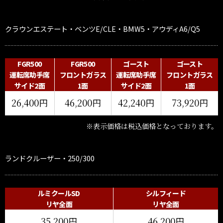
クラウンエステート・ベンツE/CLE・BMW5・アウディA6/Q5
FGR500
FGR500
ゴースト
ゴースト
運転席助手席
フロントガラス
運転席助手席
フロントガラス
サイド2面
1面
サイド2面
1面
26,400円
46,200円
42,240円
73,920円
※表示価格は税込価格となっております。
ランドクルーザー・250/300
ルミクールSD
シルフィード
リヤ全面
リヤ全面
35,200円
46,200円